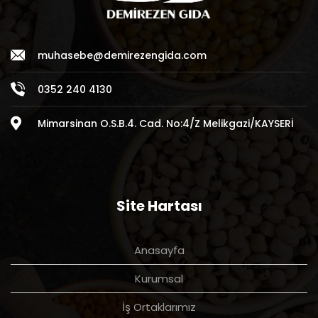
muhasebe@demirezengida.com
0352 240 4130
Mimarsinan O.S.B.4. Cad. No:4/Z Melikgazi/KAYSERİ
Site Hartası
Anasayfa
Kurumsal
İş Ortaklarımız