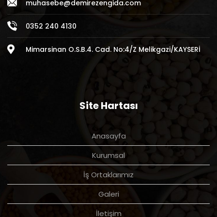
muhasebe@demirezengida.com
0352 240 4130
Mimarsinan O.S.B.4. Cad. No:4/Z Melikgazi/KAYSERİ
Site Hartası
Anasayfa
Kurumsal
İş Ortaklarımız
Galeri
İletişim